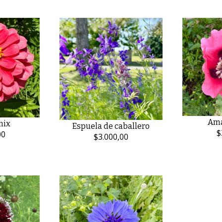
Ama
mix
Espuela de caballero
$
00
$3.000,00