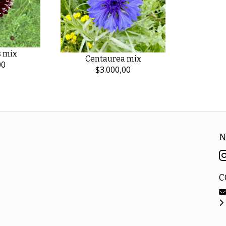
s mix
Centaurea mix
00
$3.000,00
N
C