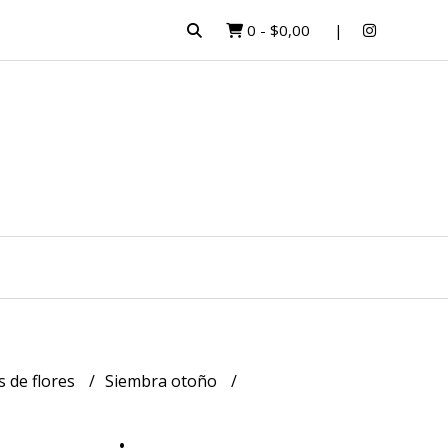
0
-
$0,00
s de flores
Siembra otoño