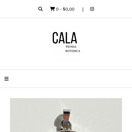
0
-
$0,00