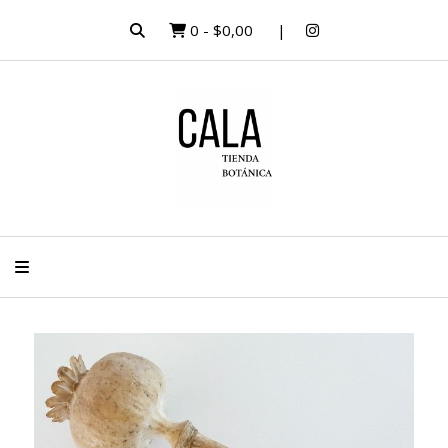
0
-
$0,00