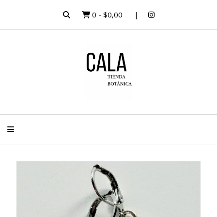
0
-
$0,00