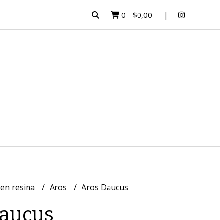
0
-
$0,00
 en resina
Aros
Aros Daucus
Daucus